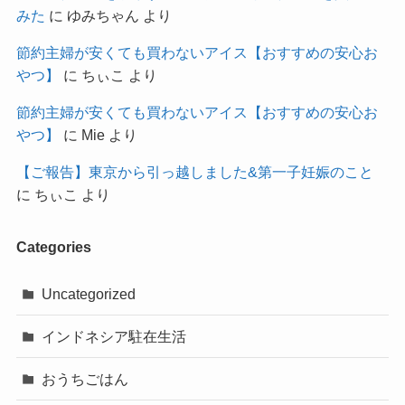
みた
に
ゆみちゃん
より
節約主婦が安くても買わないアイス【おすすめの安心お
やつ】
に
ちぃこ
より
節約主婦が安くても買わないアイス【おすすめの安心お
やつ】
に
Mie
より
【ご報告】東京から引っ越しました&第一子妊娠のこと
に
ちぃこ
より
Categories
Uncategorized
インドネシア駐在生活
おうちごはん