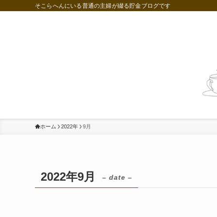
そこらへんにいる普通の主婦が綴る貯金ブログです
コンパクトに暮らす
節約・貯金・投資
ホーム
2022年
9月
2022年9月
– date –