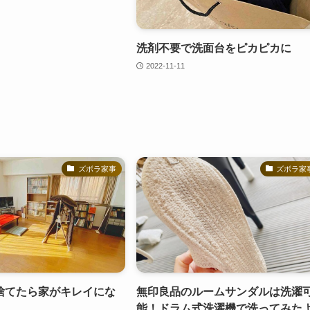
洗剤不要で洗面台をピカピカに
2022-11-11
ズボラ家事
ズボラ家
捨てたら家がキレイにな
無印良品のルームサンダルは洗濯
能！ドラム式洗濯機で洗ってみた