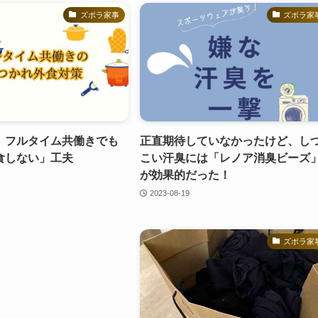
ズボラ家事
ズボラ家
】フルタイム共働きでも
正直期待していなかったけど、し
食しない」工夫
こい汗臭には「レノア消臭ビーズ
が効果的だった！
2023-08-19
ズボラ家