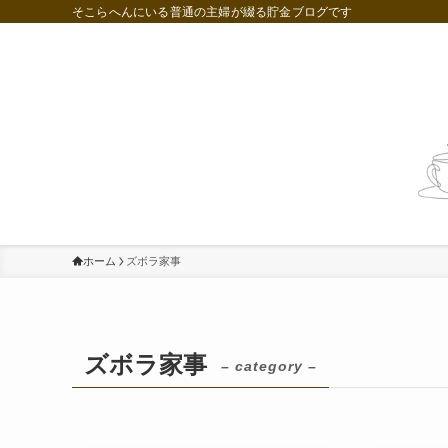
そこらへんにいる普通の主婦が綴る貯金ブログです
コンパクトに暮らす
節約・貯金・投資
ホーム
ズボラ家事
ズボラ家事
– category –