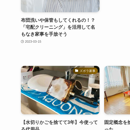
布団洗いや保管もしてくれるの！？
「宅配クリーニング」を活用して名
もなき家事を手放そう
2023-03-15
ズボラ家事
【水切りかごを捨てて3年】今使って
固定概念を
る代用品
った