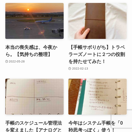
本当の喪失感は、今夜か
【手帳サボりがち】トラベ
ら。【気持ちの整理】
ラーズノートに２つの役割
を持たせてみた！
2022-05-28
2022-02-13
手帳のスケジュール管理法
今年はシステム手帳を「0
を変えました【アナログと
秒思考っぽく」使う！