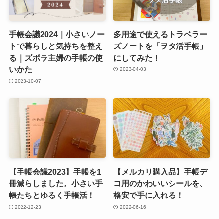
手帳会議2024｜小さいノー
多用途で使えるトラベラー
トで暮らしと気持ちを整え
ズノートを「ヲタ活手帳」
る｜ズボラ主婦の手帳の使
にしてみた！
いかた
2023-04-03
2023-10-07
【手帳会議2023】手帳を1
【メルカリ購入品】手帳デ
冊減らしました。小さい手
コ用のかわいいシールを、
帳たちとゆるく手帳活！
格安で手に入れる！
2022-12-23
2022-06-16